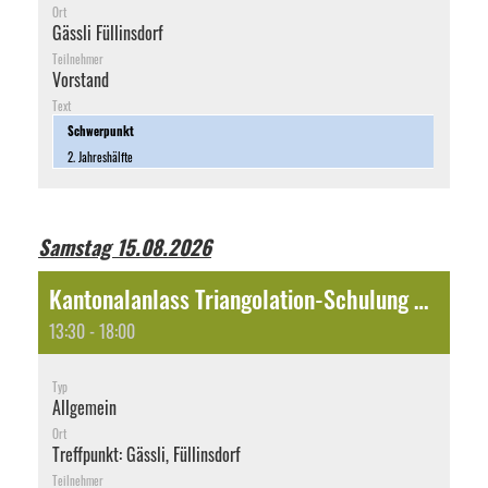
Ort
Gässli Füllinsdorf
Teilnehmer
Vorstand
Text
Schwerpunkt
2. Jahreshälfte
Samstag 15.08.2026
Kantonalanlass Triangolation-Schulung Schulung der Methode zum Aufspühren von nestern der Asitasichen Hornisse - Mit Maria Corpataux
13:30 - 18:00
Typ
Allgemein
Ort
Treffpunkt: Gässli, Füllinsdorf
Teilnehmer