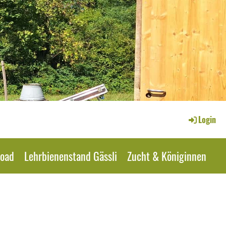
Login
oad
Lehrbienenstand Gässli
Zucht & Königinnen